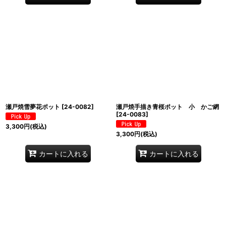
瀬戸焼雪夢花ポット
[
24-0082
]
瀬戸焼手描き青桜ポット 小 かご網
[
24-0083
]
3,300
円
(税込)
3,300
円
(税込)
カートに入れる
カートに入れる