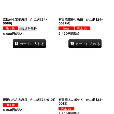
京絵付七宝柄急須 かご網
[
24-
有田焼花香り急須 かご網
[
24-
0086
]
0087M
]
2,420
円
(税込)
4,400
円
(税込)
カートに入れる
カートに入れる
萩焼むらさき急須 かご網
[
24-0101
]
有田焼ネコポット かご網
[
24-
0013
]
4,950
円
(税込)
3,520
円
(税込)