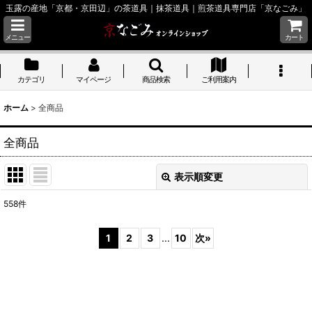
玉露の産地「京都・京田辺」の茶道具｜抹茶道具｜煎茶道具専門店「京なごみ」
メニュー
カート
カテゴリ
マイページ
商品検索
ご利用案内
ホーム
>
全商品
全商品
表示順変更
閉じる
558
件
表示数
:
1
2
3
...
10
次
»
並び順
:
絞り込む