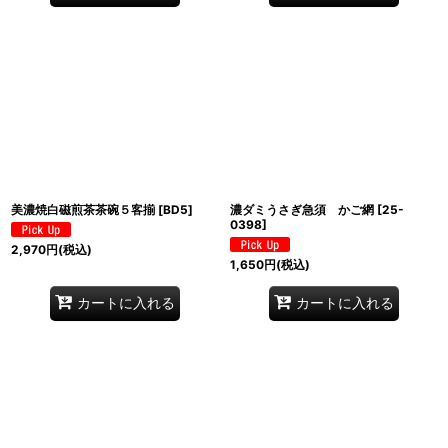
美濃焼白磁煎茶茶碗５客揃
[
BD5
]
濃ダミうさぎ急須 かご網
[
25-
0398
]
2,970
円
(税込)
1,650
円
(税込)
カートに入れる
カートに入れる