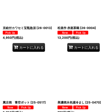
京絵付カワセミ宝瓶急須
[
26-0013
]
松楽作 赤楽茶碗
[
26-0004
]
4,950
円
(税込)
13,200
円
(税込)
カートに入れる
カートに入れる
萬古焼 青空ポット
[
25-0517
]
美濃焼水色湯冷まし
[
25-0470
]