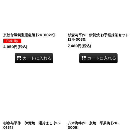
京絵付鵜飼宝瓶急須
[
26-0022
]
杉森与平作 伊賀焼 お手軽抹茶セット
[
24-0030
]
7,480
円
(税込)
4,950
円
(税込)
カートに入れる
カートに入れる
杉森与平作 伊賀焼 湯冷まし
[
25-
八木海峰作 京焼 平茶碗
[
26-
0151
]
0005
]