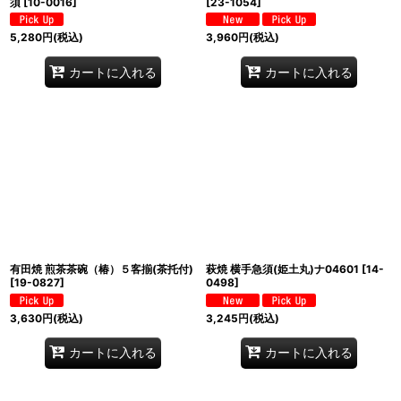
須
[
10-0016
]
[
23-1054
]
5,280
円
(税込)
3,960
円
(税込)
カートに入れる
カートに入れる
有田焼 煎茶茶碗（椿）５客揃(茶托付)
萩焼 横手急須(姫土丸)ナ04601
[
14-
[
19-0827
]
0498
]
3,630
円
(税込)
3,245
円
(税込)
カートに入れる
カートに入れる