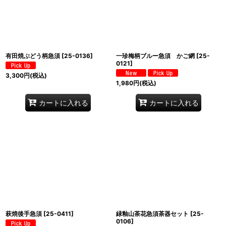
有田焼ぶどう柄急須
[
25-0136
]
一珍梅柄ブルー急須 かご網
[
25-
0121
]
3,300
円
(税込)
1,980
円
(税込)
カートに入れる
カートに入れる
萩焼後手急須
[
25-0411
]
緑釉山茶花急須茶器セット
[
25-
0106
]