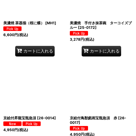
美濃焼 茶器揃（桜に蝶）
[
MH1
]
美濃焼 手付き抹茶碗 ターコイズブ
ルー
[
25-0172
]
6,600
円
(税込)
3,278
円
(税込)
カートに入れる
カートに入れる
京絵付昇龍宝瓶急須
[
26-0014
]
京絵付鳥獣戯画宝瓶急須 赤
[
26-
0017
]
4,950
円
(税込)
4,950
円
(税込)