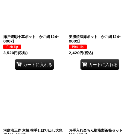
瀬戸焼彫十草ポット かご網
[
24-
美濃焼深海ポット かご網
[
24-
0007
]
0002
]
3,520
円
(税込)
2,420
円
(税込)
カートに入れる
カートに入れる
河島浩三作 京焼 横手しぼり出し大急
お手入れ楽ちん樹脂製茶筅セット