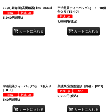
いぶし銀急須(高岡銅器)
[
25-0443
]
宇治煎茶ティーバッグ5g × 10個
缶入り
[
TB-10
]
5,940
円
(税込)
1,080
円
(税込)
カートに入れる
カートに入れる
宇治煎茶ティーバッグ5g 7個入り
美濃焼 宝瓶型急須（白磁）
[
BD1
]
[
TB-5
]
2,200
円
(税込)
540
円
(税込)
カートに入れる
カートに入れる