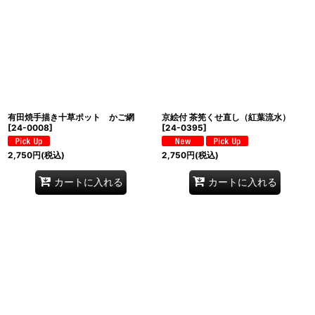
有田焼手描き十草ポット かご網
京絵付 茶筅くせ直し（紅葉流水）
[
24-0008
]
[
24-0395
]
2,750
円
(税込)
2,750
円
(税込)
カートに入れる
カートに入れる