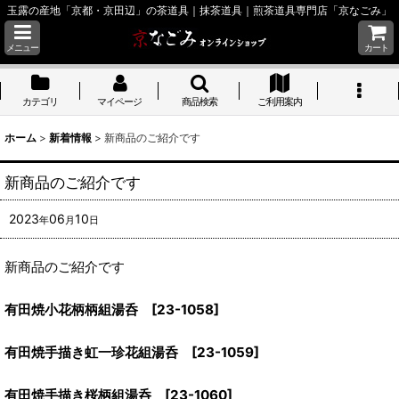
玉露の産地「京都・京田辺」の茶道具｜抹茶道具｜煎茶道具専門店「京なごみ」
メニュー
カート
カテゴリ
マイページ
商品検索
ご利用案内
ホーム
>
新着情報
>
新商品のご紹介です
新商品のご紹介です
2023
06
10
年
月
日
新商品のご紹介です
有田焼小花柄柄組湯呑 [23-1058]
有田焼手描き虹一珍花組湯呑 [23-1059]
有田焼手描き桜柄組湯呑 [23-1060]