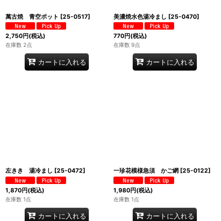
萬古焼 青空ポット
[
25-0517
]
美濃焼水色湯冷まし
[
25-0470
]
2,750
円
(税込)
770
円
(税込)
在庫数 2点
在庫数 9点
カートに入れる
カートに入れる
左きき 湯冷まし
[
25-0472
]
一珍花模様急須 かご網
[
25-0122
]
1,870
円
(税込)
1,980
円
(税込)
在庫数 1点
在庫数 1点
カートに入れる
カートに入れる