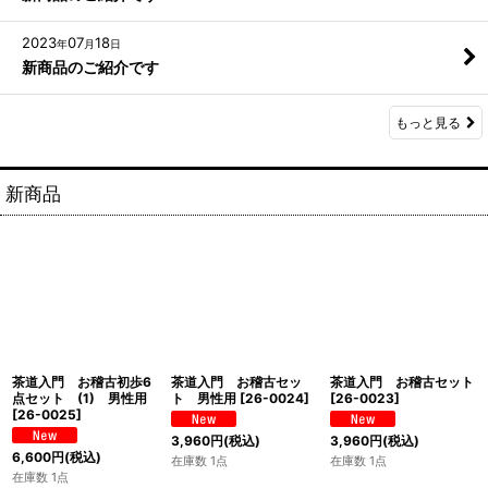
2023
07
18
年
月
日
新商品のご紹介です
もっと見る
新商品
茶道入門 お稽古初歩6
茶道入門 お稽古セッ
茶道入門 お稽古セット
点セット (1) 男性用
ト 男性用
[
26-0024
]
[
26-0023
]
[
26-0025
]
3,960
円
(税込)
3,960
円
(税込)
6,600
円
(税込)
在庫数 1点
在庫数 1点
在庫数 1点