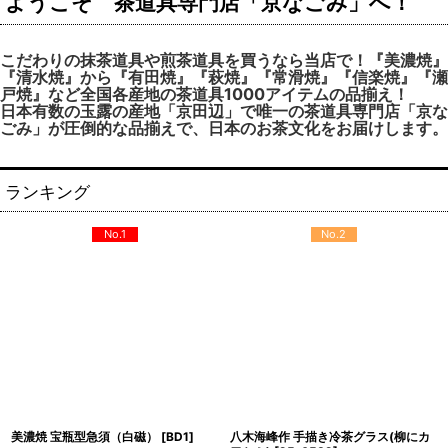
ようこそ 茶道具専門店「京なごみ」へ！
こだわりの抹茶道具や煎茶道具を買うなら当店で！『美濃焼』
『清水焼』から『有田焼』『萩焼』『常滑焼』『信楽焼』『瀬
戸焼』など全国各産地の茶道具1000アイテムの品揃え！
日本有数の玉露の産地「京田辺」で唯一の茶道具専門店「京な
ごみ」が圧倒的な品揃えで、日本のお茶文化をお届けします。
ランキング
No.1
No.2
美濃焼 宝瓶型急須（白磁）
[
BD1
]
八木海峰作 手描き冷茶グラス(柳にカ