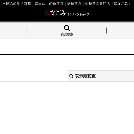
玉露の産地「京都・京田辺」の茶道具｜抹茶道具｜煎茶道具専門店「京なごみ」
商品検索
表示順変更
絞り込む