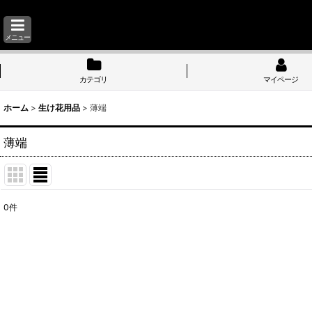
メニュー
カテゴリ
マイページ
ホーム
>
生け花用品
>
薄端
薄端
0
件
表示数
:
並び順
: