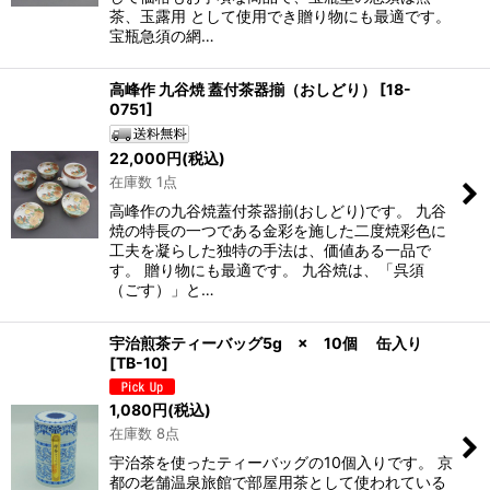
茶、玉露用 として使用でき贈り物にも最適です。
宝瓶急須の網…
高峰作 九谷焼 蓋付茶器揃（おしどり）
[
18-
0751
]
22,000
円
(税込)
在庫数 1点
高峰作の九谷焼蓋付茶器揃(おしどり)です。 九谷
焼の特長の一つである金彩を施した二度焼彩色に
工夫を凝らした独特の手法は、価値ある一品で
す。 贈り物にも最適です。 九谷焼は、「呉須
（ごす）」と…
宇治煎茶ティーバッグ5g × 10個 缶入り
[
TB-10
]
1,080
円
(税込)
在庫数 8点
宇治茶を使ったティーバッグの10個入りです。 京
都の老舗温泉旅館で部屋用茶として使われている