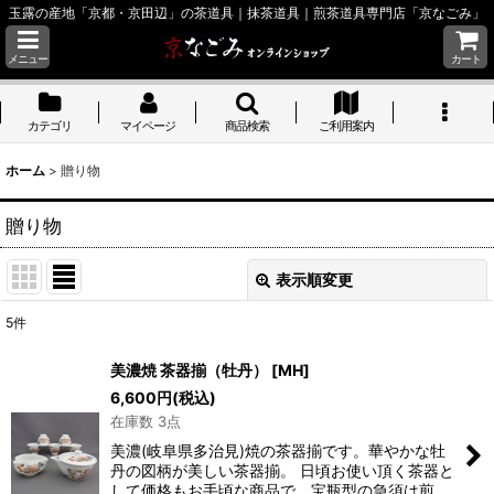
玉露の産地「京都・京田辺」の茶道具｜抹茶道具｜煎茶道具専門店「京なごみ」
メニュー
カート
カテゴリ
マイページ
商品検索
ご利用案内
ホーム
>
贈り物
贈り物
表示順変更
閉じる
5
件
表示数
:
美濃焼 茶器揃（牡丹）
[
MH
]
6,600
円
(税込)
並び順
:
在庫数 3点
美濃(岐阜県多治見)焼の茶器揃です。華やかな牡
絞り込む
丹の図柄が美しい茶器揃。 日頃お使い頂く茶器と
して価格もお手頃な商品で、宝瓶型の急須は煎