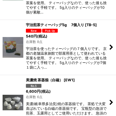
茶葉を使用。 ティーバッグなので、使った後も捨
てやすく手軽です。 5g入りのティーバッグが10
個が素敵…
宇治煎茶ティーバッグ5g 7個入り
[
TB-5
]
540
円
(税込)
在庫数 8点
宇治茶を使ったティーバッグの７個入りです。 京
都の老舗温泉旅館で部屋用茶として使われている
茶葉を使用。 ティーバッグなので、使った後も捨
てやすく手軽です。 5g入りのティーバッグが7個
１袋に入っ…
美濃焼 茶器揃（白磁）
[
EW1
]
6,600
円
(税込)
在庫数 6点
美濃(岐阜県多治見)焼の茶器揃です。 茶処で大変
喜ばれている白磁の茶器揃です。 宝瓶型の急須で
煎茶、玉露用としてご使用いただけます。 急須の