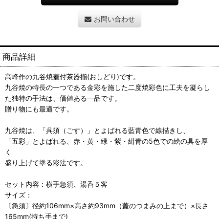
お問い合わせ
商品詳細
高峰作の九谷焼蓋付茶器揃(おしどり)です。
九谷焼の特長の一つである金彩を施した二度焼彩色に工夫を凝らし
た独特の手法は、価値ある一品です。
贈り物にも最適です。
九谷焼は、「呉須（ごす）」とよばれる藍青色で線描きし、
「五彩」とよばれる、赤・黄・緑・紫・紺青の5色での絵の具を厚
く
盛り上げて塗る彩法です。
セット内容：横手急須、湯呑５客
サイズ：
〔急須〕径約106mm×高さ約93mm（蓋のつまみの上まで）×長さ
165mm(持ち手まで)