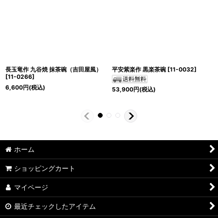
長玉竜作 九谷焼 抹茶碗（吉田屋風）
平安紫楽作 黒楽茶碗
[
11-0032
]
[
11-0266
]
6,600
円
(税込)
53,900
円
(税込)
ホーム
ショッピングカート
マイページ
最近チェックしたアイテム