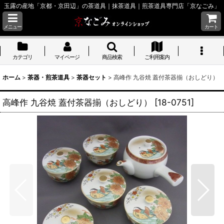
玉露の産地「京都・京田辺」の茶道具｜抹茶道具｜煎茶道具専門店「京なごみ」
メニュー
カート
カテゴリ
マイページ
商品検索
ご利用案内
ホーム
>
茶器・煎茶道具
>
茶器セット
>
高峰作 九谷焼 蓋付茶器揃（おしどり）
高峰作 九谷焼 蓋付茶器揃（おしどり）
[
18-0751
]