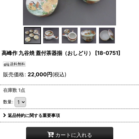
高峰作 九谷焼 蓋付茶器揃（おしどり）
[
18-0751
]
販売価格
:
22,000
円
(税込)
在庫数 1点
数量
:
返品特約に関する重要事項
カートに入れる