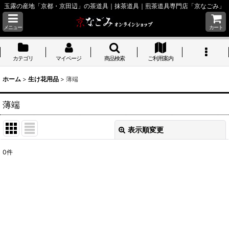
玉露の産地「京都・京田辺」の茶道具｜抹茶道具｜煎茶道具専門店「京なごみ」
メニュー
カート
カテゴリ
マイページ
商品検索
ご利用案内
ホーム
>
生け花用品
>
薄端
薄端
表示順変更
閉じる
0
件
表示数
:
並び順
:
絞り込む