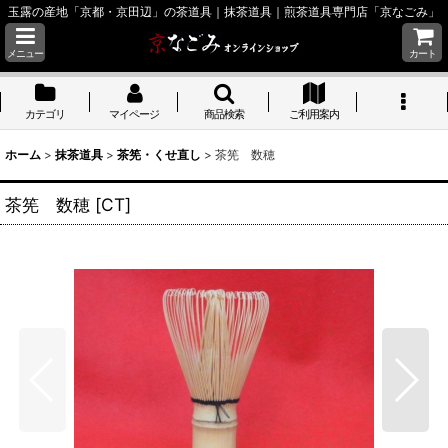
玉露の産地「京都・京田辺」の茶道具｜抹茶道具｜煎茶道具専門店「京なごみ」
メニュー
カート
カテゴリ
マイページ
商品検索
ご利用案内
ホーム
>
抹茶道具
>
茶筅・くせ直し
>
茶筅 数穂
茶筅 数穂
[
CT
]