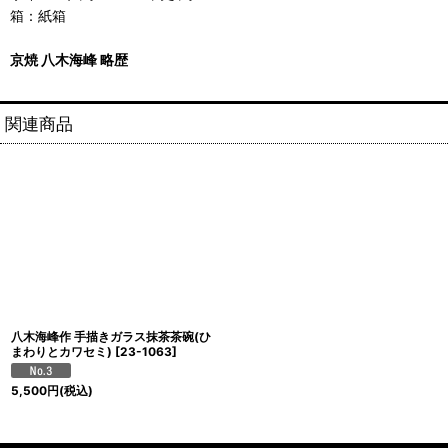
箱：紙箱
京焼 八木海峰 略歴
関連商品
八木海峰作 手描きガラス抹茶茶碗(ひ
まわりとカワセミ)
[
23-1063
]
5,500
円
(税込)