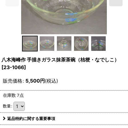
八木海峰作 手描きガラス抹茶茶碗（桔梗・なでしこ）
[
23-1066
]
販売価格
:
5,500
円
(税込)
在庫数 7点
数量
:
返品特約に関する重要事項