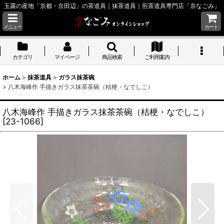
玉露の産地「京都・京田辺」の茶道具｜抹茶道具｜煎茶道具専門店「京なごみ」
メニュー
カート
カテゴリ
マイページ
商品検索
ご利用案内
ホーム
>
抹茶道具
>
ガラス抹茶碗
>
八木海峰作 手描きガラス抹茶茶碗（桔梗・なでしこ）
八木海峰作 手描きガラス抹茶茶碗（桔梗・なでしこ）
[
23-1066
]