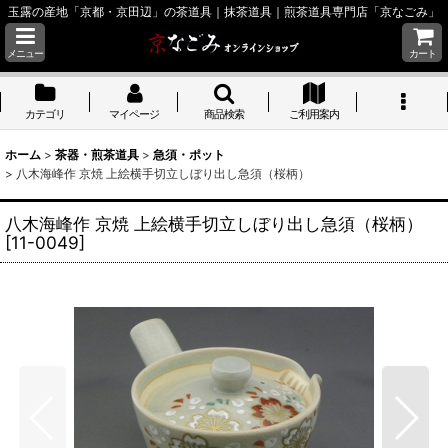
玉露の産地「京都・京田辺」の茶道具｜抹茶道具｜煎茶道具専門店「京なごみ」
メニュー
カート
カテゴリ
マイページ
商品検索
ご利用案内
ホーム
>
茶器・煎茶道具
>
急須・ポット
>
八木海峰作 京焼 上絵横手切立しぼり出し急須（桜柄）
八木海峰作 京焼 上絵横手切立しぼり出し急須（桜柄）
[
11-0049
]