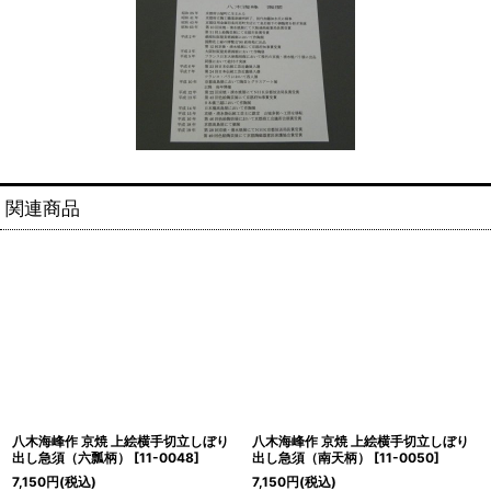
関連商品
八木海峰作 京焼 上絵横手切立しぼり
八木海峰作 京焼 上絵横手切立しぼり
出し急須（六瓢柄）
[
11-0048
]
出し急須（南天柄）
[
11-0050
]
7,150
円
(税込)
7,150
円
(税込)