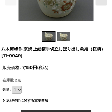
八木海峰作 京焼 上絵横手切立しぼり出し急須（桜柄）
[
11-0049
]
販売価格
:
7,150
円
(税込)
在庫数 2点
数量
:
返品特約に関する重要事項