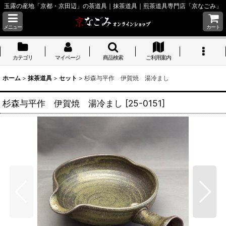
玉露の産地「京都・京田辺」の茶道具｜抹茶道具｜煎茶道具専門店「京なごみ」
メニュー
カート
カテゴリ
マイページ
商品検索
ご利用案内
ホーム
>
抹茶道具
>
セット
>
杉森与平作 伊賀焼 湯冷まし
杉森与平作 伊賀焼 湯冷まし
[
25-0151
]