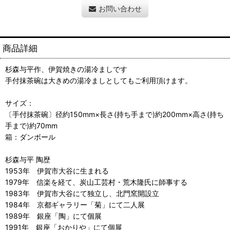
お問い合わせ
商品詳細
杉森与平作、伊賀焼きの湯冷ましです
手付抹茶碗は大きめの湯冷ましとしてもご利用頂けます。
サイズ：
〔手付抹茶碗〕径約150mm×長さ(持ち手まで)約200mm×高さ(持ち
手まで)約70mm
箱：ダンボール
杉森与平 陶歴
1953年 伊賀市大谷に生まれる
1979年 信楽を経て、炭山工芸村・荒木隆氏に師事する
1983年 伊賀市大谷にて独立し、北門窯開設立
1984年 京都ギャラリー「菊」にて二人展
1989年 銀座「陶」にて個展
1991年 銀座「おかりや」にて個展