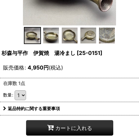
杉森与平作 伊賀焼 湯冷まし
[
25-0151
]
販売価格
:
4,950
円
(税込)
在庫数 1点
数量
:
返品特約に関する重要事項
カートに入れる