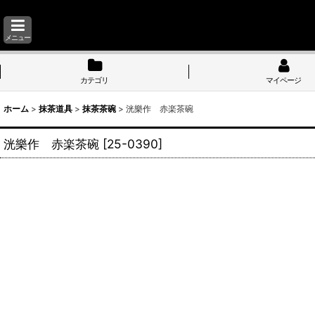
メニュー
カテゴリ
マイページ
ホーム
>
抹茶道具
>
抹茶茶碗
>
洸樂作 赤楽茶碗
洸樂作 赤楽茶碗
[
25-0390
]