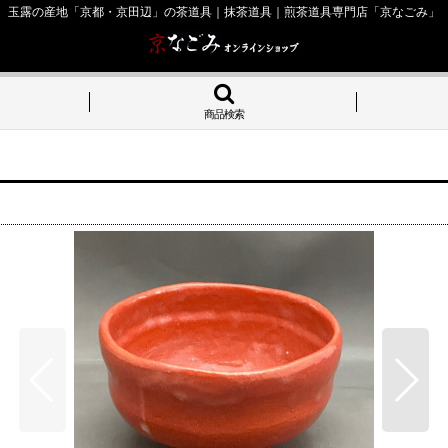
玉露の産地「京都・京田辺」の茶道具｜抹茶道具｜煎茶道具専門店「京なごみ」
商品検索