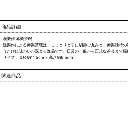
商品詳細
洸樂作 赤楽茶碗
洸樂作による赤楽茶碗は、しっとりと手に馴染む丸みと、赤楽独特の
うたびに味わいが深まる逸品です。日常の一服から正式な茶会まで幅
サイズ：直径約11.5cm × 高さ約6.5cm
関連商品