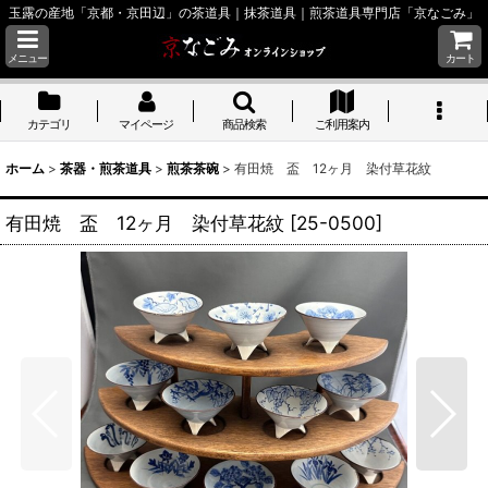
玉露の産地「京都・京田辺」の茶道具｜抹茶道具｜煎茶道具専門店「京なごみ」
メニュー
カート
カテゴリ
マイページ
商品検索
ご利用案内
ホーム
>
茶器・煎茶道具
>
煎茶茶碗
>
有田焼 盃 12ヶ月 染付草花紋
有田焼 盃 12ヶ月 染付草花紋
[
25-0500
]