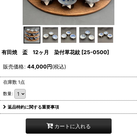
有田焼 盃 12ヶ月 染付草花紋
[
25-0500
]
販売価格
:
44,000
円
(税込)
在庫数 1点
数量
:
返品特約に関する重要事項
カートに入れる