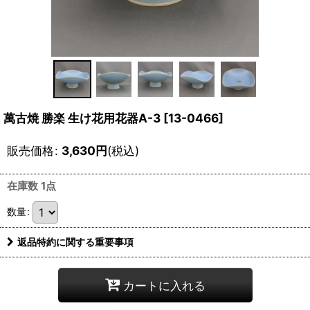
萬古焼 勝楽 生け花用花器A-3
[
13-0466
]
販売価格
:
3,630
円
(税込)
在庫数 1点
数量
:
返品特約に関する重要事項
カートに入れる