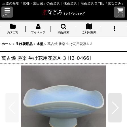
玉露の産地「京都・京田辺」の茶道具｜抹茶道具｜煎茶道具専門店「京なごみ」
メニュー
カート
カテゴリ
マイページ
商品検索
ご利用案内
ホーム
>
生け花用品
>
水盤
>
萬古焼 勝楽 生け花用花器A-3
萬古焼 勝楽 生け花用花器A-3
[
13-0466
]