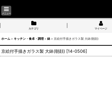
メニュー
カテゴリ
マイページ
ホーム
>
キッチン・食卓・調理
>
鉢
>
京絵付手描きガラス製 大鉢(朝顔)
京絵付手描きガラス製 大鉢(朝顔)
[
14-0506
]