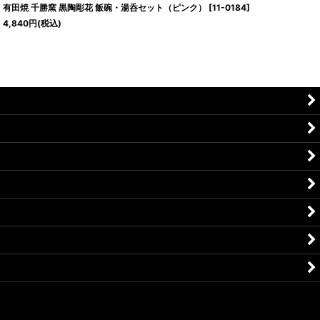
有田焼 千勝窯 黒陶彫花 飯碗・湯呑セット（ピンク）
[
11-0184
]
4,840
円
(税込)