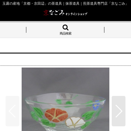
玉露の産地「京都・京田辺」の茶道具｜抹茶道具｜煎茶道具専門店「京なごみ」
商品検索