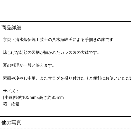
商品詳細
京焼・清水焼伝統工芸士の八木海峰氏による手描きの鉢です
涼しげな朝顔の図柄が描かれたガラス製の大鉢です。
夏の料理が一段と映えます。
素麺や冷やし中華、またサラダを盛り付けたりと便利にお使いいただ
サイズ：
[小鉢]径約165mm×高さ約85mm
箱：紙箱
他の写真