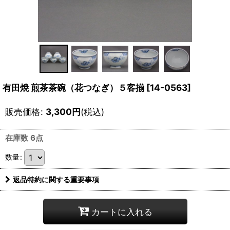
有田焼 煎茶茶碗（花つなぎ）５客揃
[
14-0563
]
販売価格
:
3,300
円
(税込)
在庫数 6点
数量
:
返品特約に関する重要事項
カートに入れる