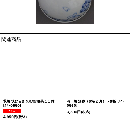
関連商品
萩焼 萩むらさき丸急須(茶こし付)
有田焼 湯呑（お福と鬼）５客揃
[
14-
[
14-0550
]
0560
]
3,300
円
(税込)
4,950
円
(税込)