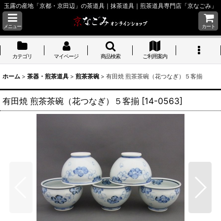
玉露の産地「京都・京田辺」の茶道具｜抹茶道具｜煎茶道具専門店「京なごみ」
メニュー
カート
カテゴリ
マイページ
商品検索
ご利用案内
ホーム
>
茶器・煎茶道具
>
煎茶茶碗
>
有田焼 煎茶茶碗（花つなぎ）５客揃
有田焼 煎茶茶碗（花つなぎ）５客揃
[
14-0563
]