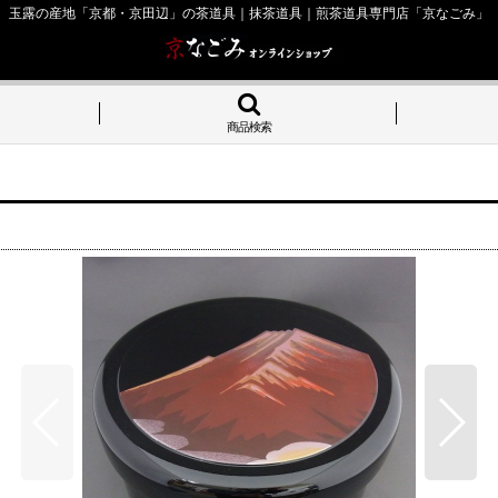
玉露の産地「京都・京田辺」の茶道具｜抹茶道具｜煎茶道具専門店「京なごみ」
商品検索