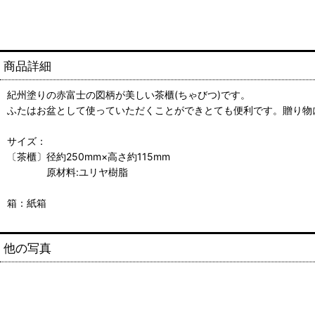
商品詳細
紀州塗りの赤富士の図柄が美しい茶櫃(ちゃびつ)です。
ふたはお盆として使っていただくことができとても便利です。贈り物
サイズ：
〔茶櫃〕径約250mm×高さ約115mm
原材料:ユリヤ樹脂
箱：紙箱
他の写真