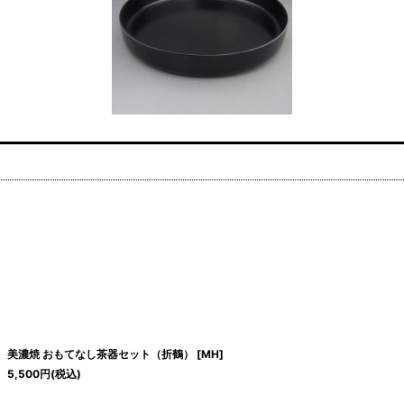
美濃焼 おもてなし茶器セット（折鶴）
[
MH
]
5,500
円
(税込)