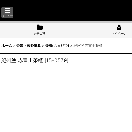
メニュー
カテゴリ
マイページ
ホーム
>
茶器・煎茶道具
>
茶櫃(ちゃびつ)
>
紀州塗 赤富士茶櫃
紀州塗 赤富士茶櫃
[
15-0579
]