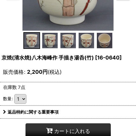
京焼(清水焼)八木海峰作 手描き湯呑(竹)
[
16-0640
]
販売価格
:
2,200
円
(税込)
在庫数 7点
数量
:
返品特約に関する重要事項
カートに入れる