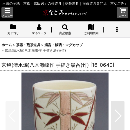
玉露の産地「京都・京田辺」の茶道具｜抹茶道具｜煎茶道具専門店「京なごみ」
メニュー
カート
カテゴリ
マイページ
商品検索
ご利用案内
ホーム
>
茶器・煎茶道具
>
湯呑・飯碗・マグカップ
>
京焼(清水焼)八木海峰作 手描き湯呑(竹)
京焼(清水焼)八木海峰作 手描き湯呑(竹)
[
16-0640
]