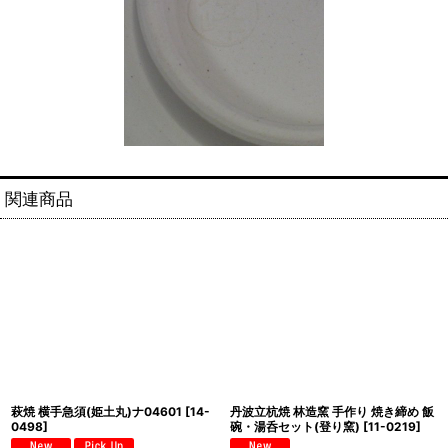
関連商品
萩焼 横手急須(姫土丸)ナ04601
[
14-
丹波立杭焼 林造窯 手作り 焼き締め 飯
0498
]
碗・湯呑セット(登り窯)
[
11-0219
]