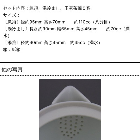
セット内容：急須、湯冷まし、玉露茶碗５客
サイズ：
〔急須〕径約95mm 高さ70mm 約110cc（八分目）
〔湯冷まし〕長さ約90mm 幅65mm 高さ45mm 約70cc（満
水）
〔湯呑〕径約60mm 高さ45mm 約45cc（満水）
箱：紙箱
他の写真