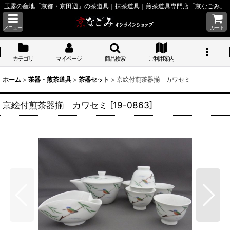
玉露の産地「京都・京田辺」の茶道具｜抹茶道具｜煎茶道具専門店「京なごみ」
メニュー
カート
カテゴリ
マイページ
商品検索
ご利用案内
ホーム
>
茶器・煎茶道具
>
茶器セット
>
京絵付煎茶器揃 カワセミ
京絵付煎茶器揃 カワセミ
[
19-0863
]