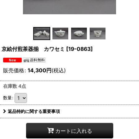
京絵付煎茶器揃 カワセミ
[
19-0863
]
販売価格
:
14,300
円
(税込)
在庫数 4点
数量
:
返品特約に関する重要事項
カートに入れる