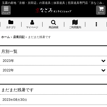
玉露の産地「京都・京田辺」の茶道具｜抹茶道具｜煎茶道具専門店「京なごみ」
メニュー
カート
カテゴリ
マイページ
商品検索
ご利用案内
ホーム
>
店長日記
>
まだまだ残暑です
月別一覧
2023年
2022年
まだまだ残暑です
2023
08
30
年
月
日