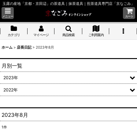
玉露の産地「京都・京田辺」の茶道具｜抹茶道具｜煎茶道具専門店「京なごみ」
メニュー
カート
カテゴリ
マイページ
商品検索
ご利用案内
ホーム
>
店長日記
>
2023年8月
月別一覧
2023年
2022年
2023年8月
1
件