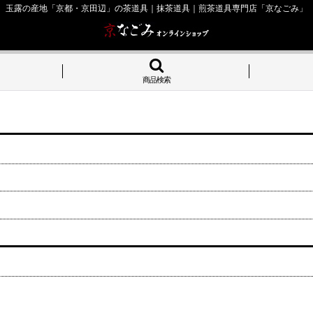
玉露の産地「京都・京田辺」の茶道具｜抹茶道具｜煎茶道具専門店「京なごみ」
商品検索