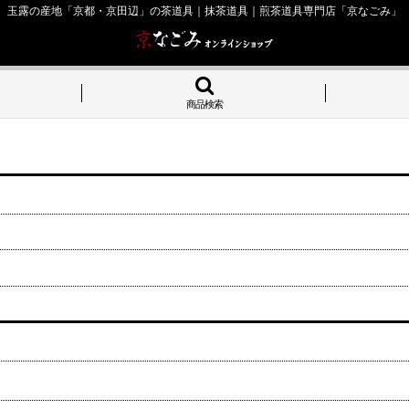
玉露の産地「京都・京田辺」の茶道具｜抹茶道具｜煎茶道具専門店「京なごみ」
商品検索