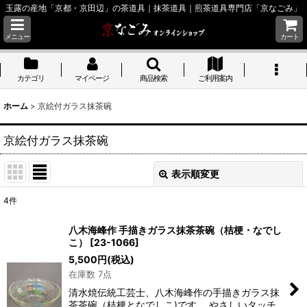
玉露の産地「京都・京田辺」の茶道具｜抹茶道具｜煎茶道具専門店「京なごみ」
メニュー
カート
カテゴリ
マイページ
商品検索
ご利用案内
ホーム
>
京絵付ガラス抹茶碗
京絵付ガラス抹茶碗
表示順変更
閉じる
4
件
表示数
:
八木海峰作 手描きガラス抹茶茶碗（桔梗・なでし
こ）
[
23-1066
]
並び順
:
5,500
円
(税込)
在庫数 7点
絞り込む
清水焼伝統工芸士、八木海峰作の手描きガラス抹
茶茶碗（桔梗となでしこ)です。 やさしいタッチ