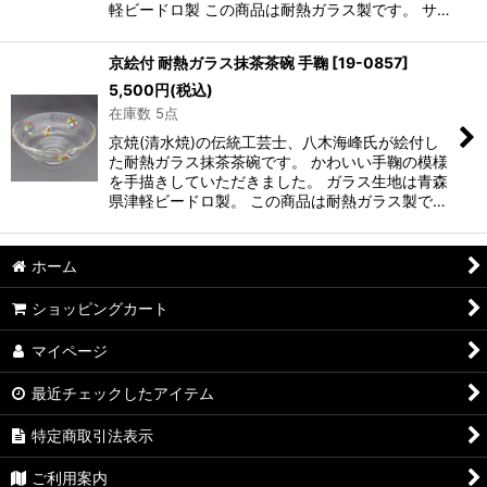
軽ビードロ製 この商品は耐熱ガラス製です。 サ…
京絵付 耐熱ガラス抹茶茶碗 手鞠
[
19-0857
]
5,500
円
(税込)
在庫数 5点
京焼(清水焼)の伝統工芸士、八木海峰氏が絵付し
た耐熱ガラス抹茶茶碗です。 かわいい手鞠の模様
を手描きしていただきました。 ガラス生地は青森
県津軽ビードロ製。 この商品は耐熱ガラス製で…
ホーム
ショッピングカート
マイページ
最近チェックしたアイテム
特定商取引法表示
ご利用案内