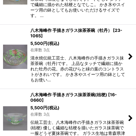
で繊細に描かれた桔梗となでしこ。 かき氷やスイ
ーツ用の鉢としてもお使いいただけるサイズで
す。 …
八木海峰作 手描きガラス抹茶茶碗（牡丹）
[
23-
1065
]
5,500
円
(税込)
在庫数 3点
清水焼伝統工芸士、八木海峰作の手描きガラス抹
茶茶碗（牡丹)です。 上品なタッチで繊細に描か
れた牡丹の花。赤の花びらと緑の葉のコントラス
トがきれいです。 かき氷やスイーツ用の鉢として
もお使い…
八木海峰作 手描きガラス抹茶茶碗(桔梗)
[
16-
0660
]
5,500
円
(税込)
在庫数 3点
伝統工芸士、八木海峰作の手描きガラス抹茶茶碗
(桔梗) 優しく繊細な桔梗を描いたガラス抹茶碗で
一服どうぞ夏抹茶碗です。 ガラス生地は青森県津