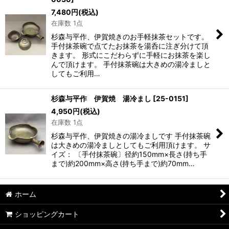
並び順
:
7,480
円
(税込)
在庫数 1点
絞り込む
杉森与平作、伊賀焼きのお手軽抹茶セットです。
手付抹茶碗で点てたお抹茶を湯呑に注ぎ分けて頂
きます。 形式にこだわらずに手軽にお抹茶を楽し
んで頂けます。 手付抹茶碗は大きめの湯冷ましと
してもご利用…
杉森与平作 伊賀焼 湯冷まし
[
25-0151
]
4,950
円
(税込)
在庫数 1点
杉森与平作、伊賀焼きの湯冷ましです 手付抹茶碗
は大きめの湯冷ましとしてもご利用頂けます。 サ
イズ： 〔手付抹茶碗〕径約150mm×長さ(持ち手
まで)約200mm×高さ(持ち手まで)約70mm…
ホーム
ショッピングカート