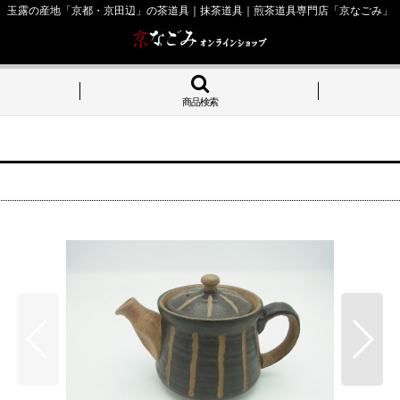
玉露の産地「京都・京田辺」の茶道具｜抹茶道具｜煎茶道具専門店「京なごみ」
商品検索