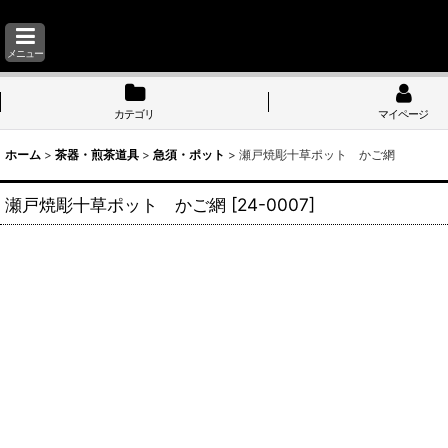
メニュー
カテゴリ
マイページ
ホーム
>
茶器・煎茶道具
>
急須・ポット
>
瀬戸焼彫十草ポット かご網
瀬戸焼彫十草ポット かご網
[
24-0007
]