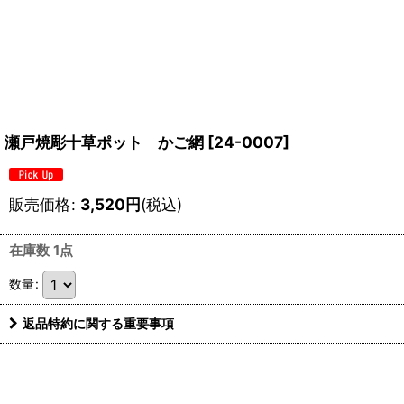
瀬戸焼彫十草ポット かご網
[
24-0007
]
販売価格
:
3,520
円
(税込)
在庫数 1点
数量
:
返品特約に関する重要事項