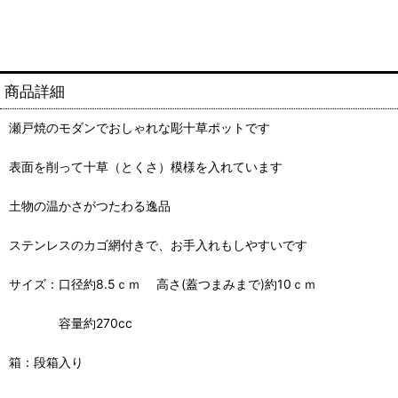
商品詳細
瀬戸焼のモダンでおしゃれな彫十草ポットです
表面を削って十草（とくさ）模様を入れています
土物の温かさがつたわる逸品
ステンレスのカゴ網付きで、お手入れもしやすいです
サイズ：口径約8.5ｃｍ 高さ(蓋つまみまで)約10ｃｍ
容量約270cc
箱：段箱入り