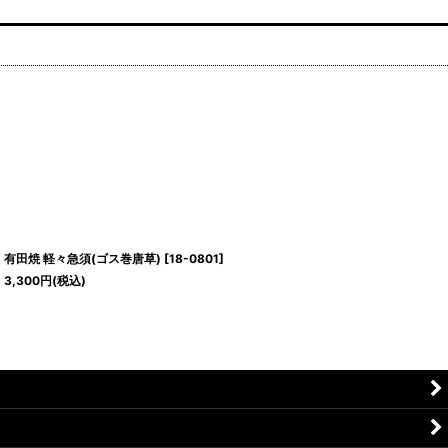
有田焼 軽々急須(ゴス巻唐草)
[
18-0801
]
3,300
円
(税込)