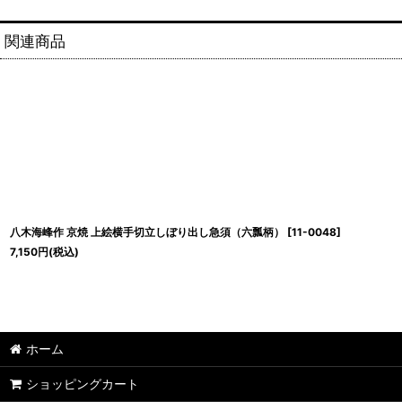
関連商品
八木海峰作 京焼 上絵横手切立しぼり出し急須（六瓢柄）
[
11-0048
]
7,150
円
(税込)
ホーム
ショッピングカート