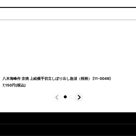
八木海峰作 京焼 上絵横手切立しぼり出し急須（桜柄）
[
11-0049
]
7,150
円
(税込)