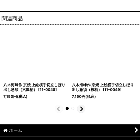
関連商品
八木海峰作 京焼 上絵横手切立しぼり
八木海峰作 京焼 上絵横手切立しぼり
出し急須（六瓢柄）
[
11-0048
]
出し急須（桜柄）
[
11-0049
]
7,150
円
(税込)
7,150
円
(税込)
ホーム