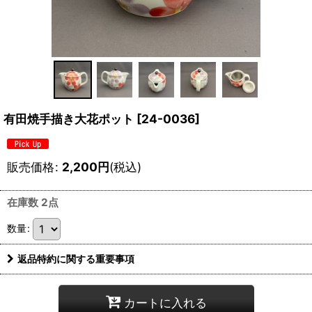
有田焼手描き大花ポット
[
24-0036
]
販売価格
:
2,200
円
(税込)
在庫数 2点
数量
:
返品特約に関する重要事項
カートに入れる