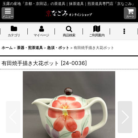
玉露の産地「京都・京田辺」の茶道具｜抹茶道具｜煎茶道具専門店「京なごみ」
メニュー
カート
カテゴリ
マイページ
商品検索
ご利用案内
ホーム
>
茶器・煎茶道具
>
急須・ポット
>
有田焼手描き大花ポット
有田焼手描き大花ポット
[
24-0036
]