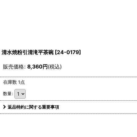
清水焼粉引清滝平茶碗
[
24-0179
]
販売価格
:
8,360
円
(税込)
在庫数 1点
数量
:
返品特約に関する重要事項