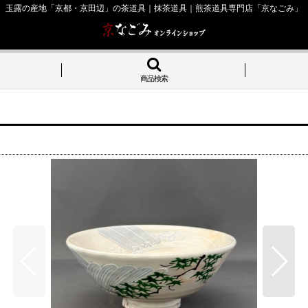
玉露の産地「京都・京田辺」の茶道具｜抹茶道具｜煎茶道具専門店「京なごみ」
商品検索