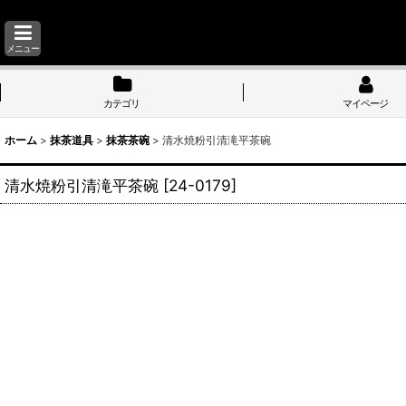
メニュー
カテゴリ
マイページ
ホーム
>
抹茶道具
>
抹茶茶碗
>
清水焼粉引清滝平茶碗
清水焼粉引清滝平茶碗
[
24-0179
]