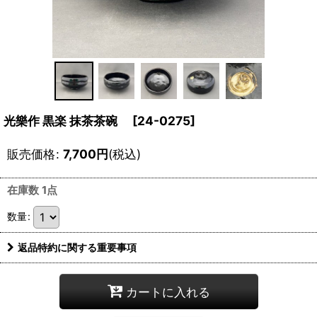
光樂作 黒楽 抹茶茶碗
[
24-0275
]
販売価格
:
7,700
円
(税込)
在庫数 1点
数量
:
返品特約に関する重要事項
カートに入れる