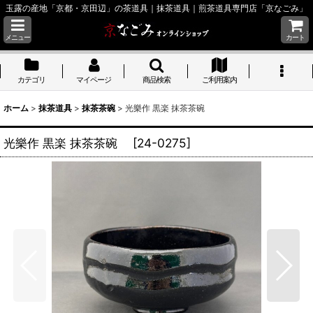
玉露の産地「京都・京田辺」の茶道具｜抹茶道具｜煎茶道具専門店「京なごみ」
メニュー
カート
カテゴリ
マイページ
商品検索
ご利用案内
ホーム
>
抹茶道具
>
抹茶茶碗
>
光樂作 黒楽 抹茶茶碗
光樂作 黒楽 抹茶茶碗
[
24-0275
]