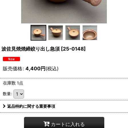
波佐見焼焼締絞り出し急須
[
25-0148
]
販売価格
:
4,400
円
(税込)
在庫数 1点
数量
:
返品特約に関する重要事項
カートに入れる