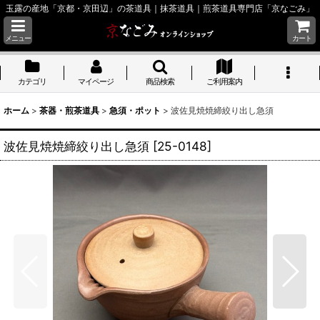
玉露の産地「京都・京田辺」の茶道具｜抹茶道具｜煎茶道具専門店「京なごみ」
メニュー
カート
カテゴリ
マイページ
商品検索
ご利用案内
ホーム
>
茶器・煎茶道具
>
急須・ポット
>
波佐見焼焼締絞り出し急須
波佐見焼焼締絞り出し急須
[
25-0148
]