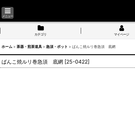
メニュー
カテゴリ
マイページ
ホーム
>
茶器・煎茶道具
>
急須・ポット
>
ばんこ焼ルリ巻急須 底網
ばんこ焼ルリ巻急須 底網
[
25-0422
]