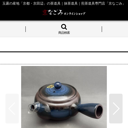
玉露の産地「京都・京田辺」の茶道具｜抹茶道具｜煎茶道具専門店「京なごみ」
商品検索