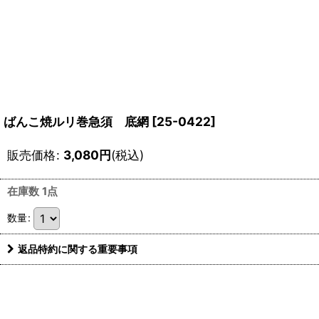
ばんこ焼ルリ巻急須 底網
[
25-0422
]
販売価格
:
3,080
円
(税込)
在庫数 1点
数量
:
返品特約に関する重要事項