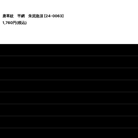
唐草紋 平網 朱泥急須
[
24-0063
]
1,760
円
(税込)