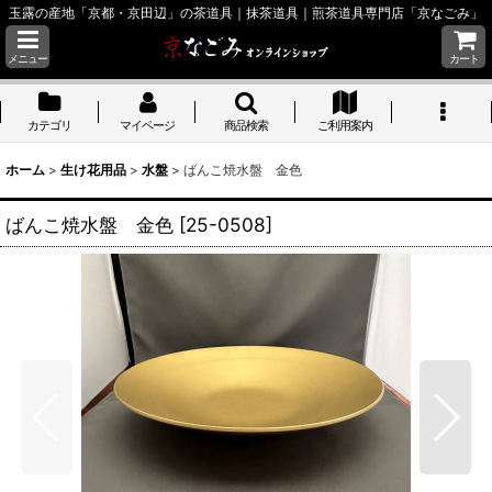
玉露の産地「京都・京田辺」の茶道具｜抹茶道具｜煎茶道具専門店「京なごみ」
メニュー
カート
カテゴリ
マイページ
商品検索
ご利用案内
ホーム
>
生け花用品
>
水盤
>
ばんこ焼水盤 金色
ばんこ焼水盤 金色
[
25-0508
]