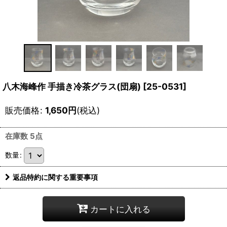
八木海峰作 手描き冷茶グラス(団扇)
[
25-0531
]
販売価格
:
1,650
円
(税込)
在庫数 5点
数量
:
返品特約に関する重要事項
カートに入れる