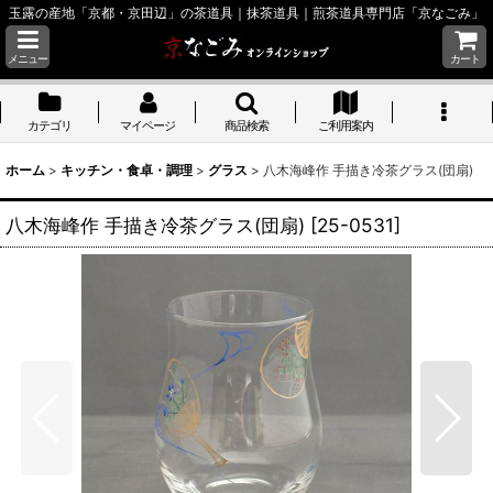
玉露の産地「京都・京田辺」の茶道具｜抹茶道具｜煎茶道具専門店「京なごみ」
メニュー
カート
カテゴリ
マイページ
商品検索
ご利用案内
ホーム
>
キッチン・食卓・調理
>
グラス
>
八木海峰作 手描き冷茶グラス(団扇)
八木海峰作 手描き冷茶グラス(団扇)
[
25-0531
]