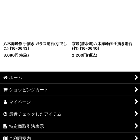
八木海峰作 手描き ガラス湯呑(なでし
京焼(清水焼)八木海峰作 手描き湯呑
こ)
[
16-0643
]
(竹)
[
16-0640
]
3,080
円
(税込)
2,200
円
(税込)
ホーム
ショッピングカート
マイページ
最近チェックしたアイテム
特定商取引法表示
ご利用案内