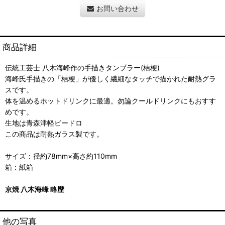
お問い合わせ
商品詳細
伝統工芸士 八木海峰作の手描きタンブラー(桔梗)
海峰氏手描きの「桔梗」が優しく繊細なタッチで描かれた耐熱グラ
スです。
体を温めるホットドリンクに最適。勿論クールドリンクにもおすす
めです。
生地は青森津軽ビードロ
この商品は耐熱ガラス製です。
サイズ：径約78mm×高さ約110mm
箱：紙箱
京焼 八木海峰 略歴
他の写真