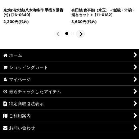
京焼(清水焼)八木海峰作 手描き湯呑
有田焼 食事揃（水玉）＜飯碗・汁碗・
(竹)
[
16-0640
]
湯呑セット＞
[
11-0182
]
2,200
円
(税込)
3,630
円
(税込)
ホーム
ショッピングカート
マイページ
最近チェックしたアイテム
特定商取引法表示
ご利用案内
お問い合わせ