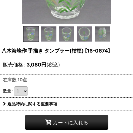
八木海峰作 手描き タンブラー(桔梗)
[
16-0674
]
販売価格
:
3,080
円
(税込)
在庫数 10点
数量
:
返品特約に関する重要事項
カートに入れる