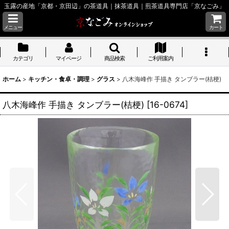
玉露の産地「京都・京田辺」の茶道具｜抹茶道具｜煎茶道具専門店「京なごみ」
メニュー
カート
カテゴリ
マイページ
商品検索
ご利用案内
ホーム
>
キッチン・食卓・調理
>
グラス
>
八木海峰作 手描き タンブラー(桔梗)
八木海峰作 手描き タンブラー(桔梗)
[
16-0674
]