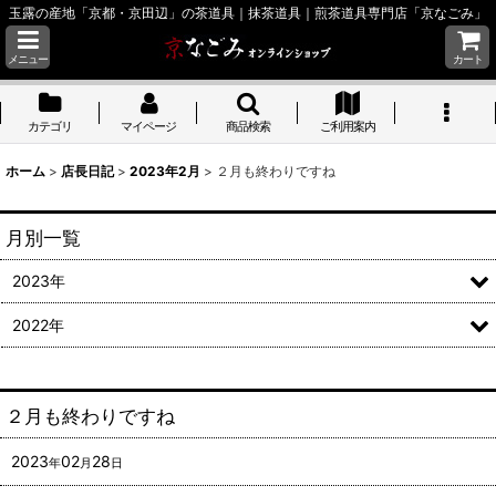
玉露の産地「京都・京田辺」の茶道具｜抹茶道具｜煎茶道具専門店「京なごみ」
メニュー
カート
カテゴリ
マイページ
商品検索
ご利用案内
ホーム
>
店長日記
>
2023年2月
>
２月も終わりですね
月別一覧
2023年
2022年
２月も終わりですね
2023
02
28
年
月
日