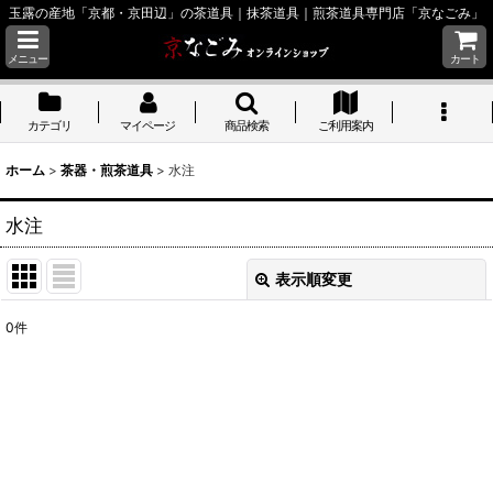
玉露の産地「京都・京田辺」の茶道具｜抹茶道具｜煎茶道具専門店「京なごみ」
メニュー
カート
カテゴリ
マイページ
商品検索
ご利用案内
ホーム
>
茶器・煎茶道具
>
水注
水注
表示順変更
閉じる
0
件
表示数
:
並び順
:
絞り込む