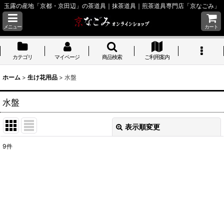
玉露の産地「京都・京田辺」の茶道具｜抹茶道具｜煎茶道具専門店「京なごみ」
メニュー
カート
カテゴリ
マイページ
商品検索
ご利用案内
ホーム
>
生け花用品
>
水盤
水盤
表示順変更
閉じる
9
件
表示数
:
並び順
:
絞り込む