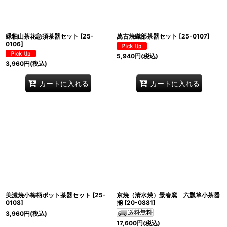
緑釉山茶花急須茶器セット
[
25-
萬古焼織部茶器セット
[
25-0107
]
0106
]
5,940
円
(税込)
3,960
円
(税込)
カートに入れる
カートに入れる
美濃焼小梅柄ポット茶器セット
[
25-
京焼（清水焼）景春窯 六瓢箪小茶器
0108
]
揃
[
20-0881
]
3,960
円
(税込)
17,600
円
(税込)