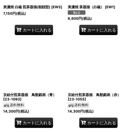
美濃焼 白磁 煎茶器揃(朝顔型)
[
EW3
]
美濃焼 茶器揃（白磁）
[
EW1
]
7,150
円
(税込)
6,600
円
(税込)
カートに入れる
カートに入れる
京絵付煎茶器揃 鳥獣戯画（青）
京絵付煎茶器揃 鳥獣戯画（赤）
[
23-1093
]
[
23-1055
]
14,300
円
(税込)
14,300
円
(税込)
カートに入れる
カートに入れる