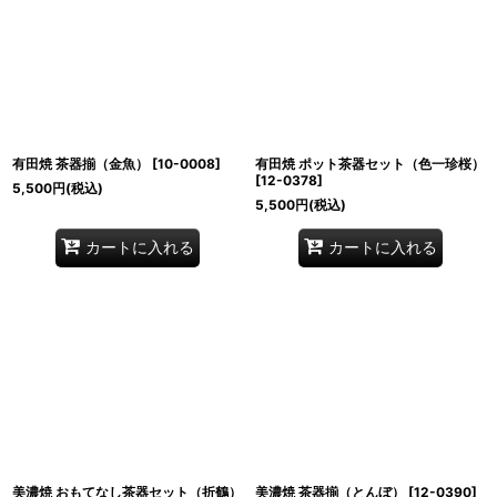
有田焼 茶器揃（金魚）
[
10-0008
]
有田焼 ポット茶器セット（色一珍桜）
[
12-0378
]
5,500
円
(税込)
5,500
円
(税込)
カートに入れる
カートに入れる
美濃焼 おもてなし茶器セット（折鶴）
美濃焼 茶器揃（とんぼ）
[
12-0390
]