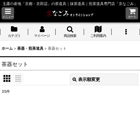
玉露の産地「京都・京田辺」の茶道具｜抹茶道具｜煎茶道具専門店「京なごみ」
メニュー
カート
カテゴリ
マイページ
商品検索
ご利用案内
ホーム
>
茶器・煎茶道具
>
茶器セット
茶器セット
表示順変更
閉じる
35
件
表示数
:
並び順
:
絞り込む