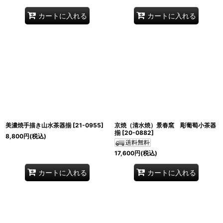
カートに入れる
カートに入れる
美濃焼手描き山水茶器揃
[
21-0955
]
京焼（清水焼）景春窯 彫葡萄小茶器
揃
[
20-0882
]
8,800
円
(税込)
17,600
円
(税込)
カートに入れる
カートに入れる