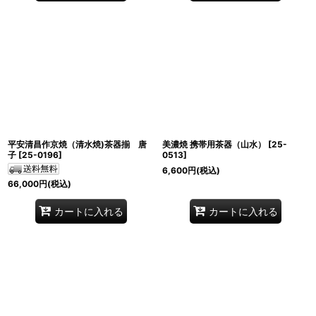
平安清昌作京焼（清水焼)茶器揃 唐
美濃焼 携帯用茶器（山水）
[
25-
子
[
25-0196
]
0513
]
6,600
円
(税込)
66,000
円
(税込)
カートに入れる
カートに入れる