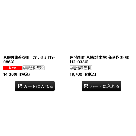
京絵付煎茶器揃 カワセミ
[
19-
原 清和作 京焼(清水焼) 茶器揃(粉引)
0863
]
[
12-0386
]
14,300
円
(税込)
18,700
円
(税込)
カートに入れる
カートに入れる