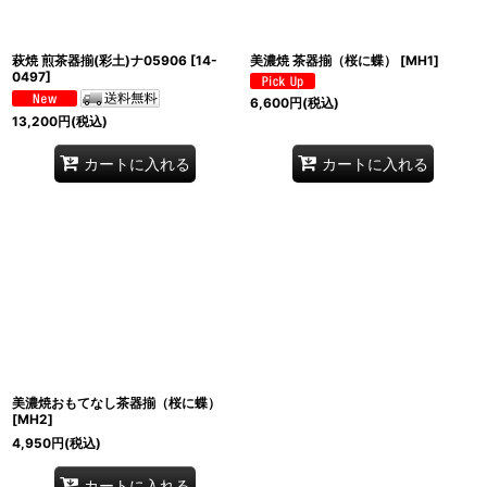
萩焼 煎茶器揃(彩土)ナ05906
[
14-
美濃焼 茶器揃（桜に蝶）
[
MH1
]
0497
]
6,600
円
(税込)
13,200
円
(税込)
カートに入れる
カートに入れる
美濃焼おもてなし茶器揃（桜に蝶）
[
MH2
]
4,950
円
(税込)
カートに入れる