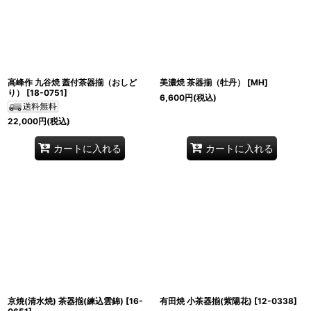
高峰作 九谷焼 蓋付茶器揃（おしど
美濃焼 茶器揃（牡丹）
[
MH
]
り）
[
18-0751
]
6,600
円
(税込)
22,000
円
(税込)
カートに入れる
カートに入れる
京焼(清水焼) 茶器揃(練込雲錦)
[
16-
有田焼 小茶器揃(紫陽花)
[
12-0338
]