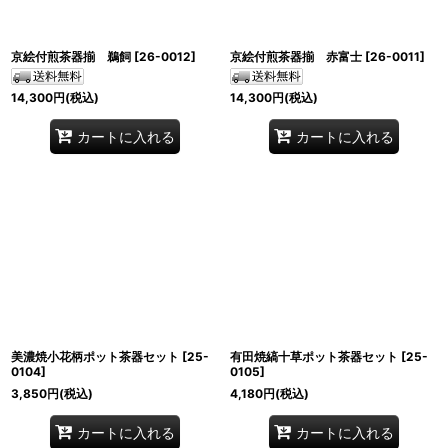
京絵付煎茶器揃 鵜飼
[
26-0012
]
京絵付煎茶器揃 赤富士
[
26-0011
]
14,300
円
(税込)
14,300
円
(税込)
カートに入れる
カートに入れる
美濃焼小花柄ポット茶器セット
[
25-
有田焼縞十草ポット茶器セット
[
25-
0104
]
0105
]
3,850
円
(税込)
4,180
円
(税込)
カートに入れる
カートに入れる