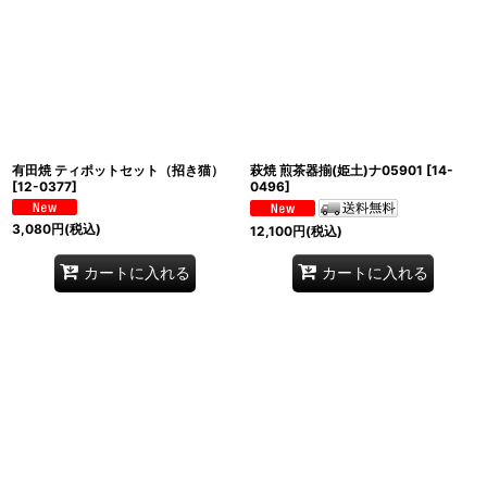
有田焼 ティポットセット（招き猫）
萩焼 煎茶器揃(姫土)ナ05901
[
14-
[
12-0377
]
0496
]
3,080
円
(税込)
12,100
円
(税込)
カートに入れる
カートに入れる