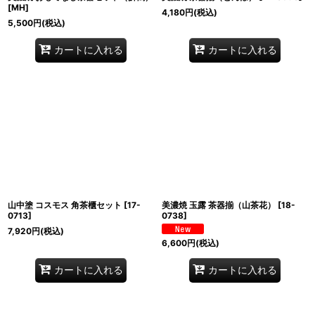
[
MH
]
4,180
円
(税込)
5,500
円
(税込)
カートに入れる
カートに入れる
山中塗 コスモス 角茶櫃セット
[
17-
美濃焼 玉露 茶器揃（山茶花）
[
18-
0713
]
0738
]
7,920
円
(税込)
6,600
円
(税込)
カートに入れる
カートに入れる