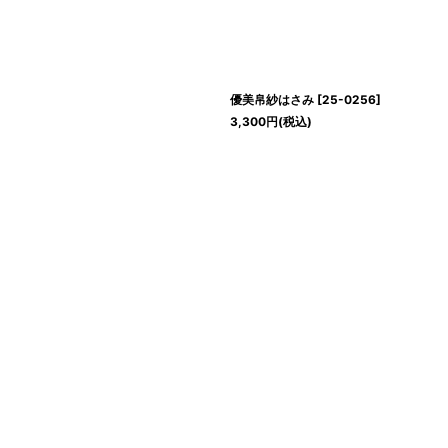
優美帛紗はさみ
[
25-0256
]
3,300
円
(税込)