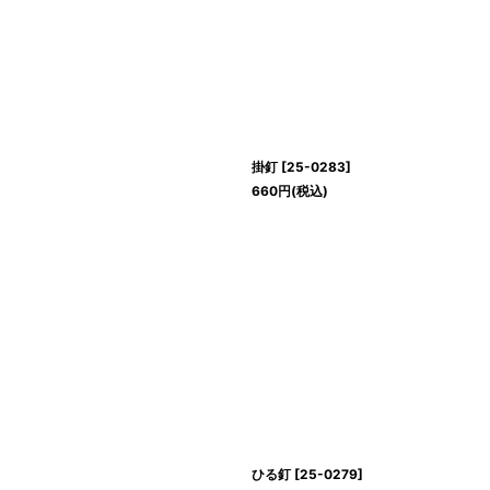
掛釘
[
25-0283
]
660
円
(税込)
ひる釘
[
25-0279
]