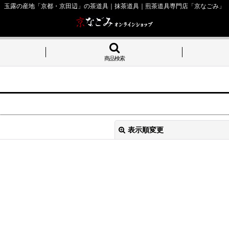
玉露の産地「京都・京田辺」の茶道具｜抹茶道具｜煎茶道具専門店「京なごみ」
商品検索
表示順変更
絞り込む