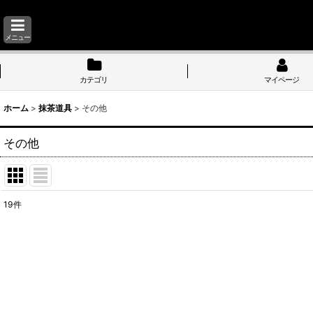
メニュー
カテゴリ
マイページ
ホーム
>
抹茶道具
>
その他
その他
19
件
表示数
:
並び順
: