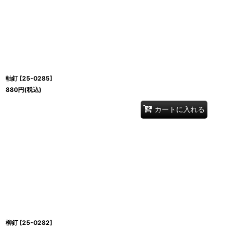
軸釘
[
25-0285
]
880
円
(税込)
カートに入れる
柳釘
[
25-0282
]