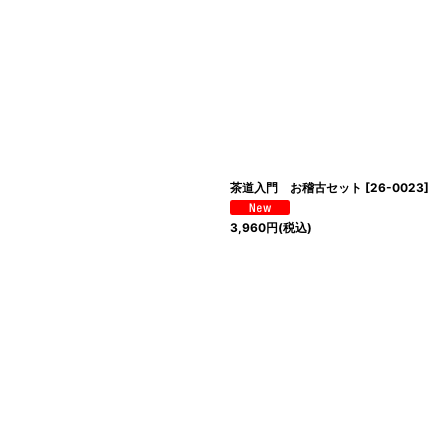
茶道入門 お稽古セット
[
26-0023
]
3,960
円
(税込)