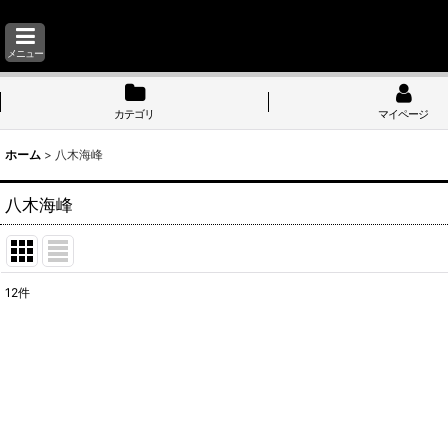
メニュー
カテゴリ
マイページ
ホーム
>
八木海峰
八木海峰
12
件
表示数
:
並び順
: