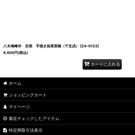
八木海峰作 京焼 手描き抹茶茶碗（干支戌）
[
24-0123
]
6,600
円
(税込)
カートに入れる
ホーム
ショッピングカート
マイページ
最近チェックしたアイテム
特定商取引法表示