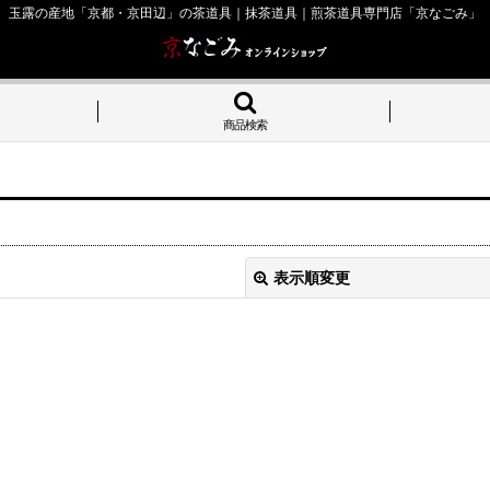
玉露の産地「京都・京田辺」の茶道具｜抹茶道具｜煎茶道具専門店「京なごみ」
商品検索
表示順変更
絞り込む