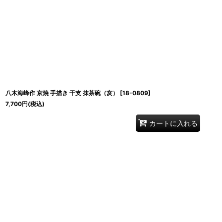
八木海峰作 京焼 手描き 干支 抹茶碗（亥）
[
18-0809
]
7,700
円
(税込)
カートに入れる