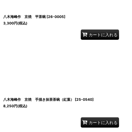
八木海峰作 京焼 平茶碗
[
26-0005
]
3,300
円
(税込)
カートに入れる
八木海峰作 京焼 手描き抹茶茶碗（紅葉）
[
25-0540
]
8,250
円
(税込)
カートに入れる