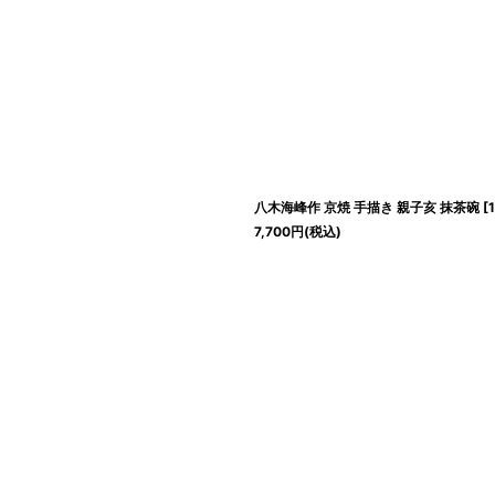
八木海峰作 京焼 手描き 親子亥 抹茶碗
[
7,700
円
(税込)