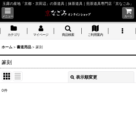
玉露の産地「京都・京田辺」の茶道具｜抹茶道具｜煎茶道具専門店「京なごみ」
メニュー
カート
カテゴリ
マイページ
商品検索
ご利用案内
ホーム
>
書道用品
>
篆刻
篆刻
表示順変更
閉じる
0
件
表示数
:
並び順
:
絞り込む