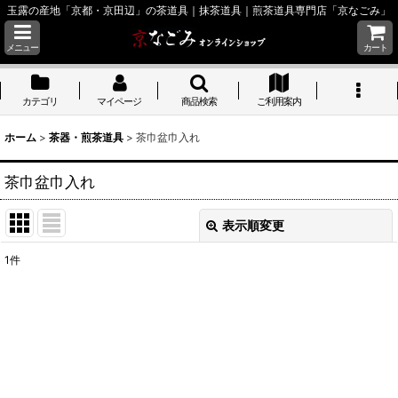
玉露の産地「京都・京田辺」の茶道具｜抹茶道具｜煎茶道具専門店「京なごみ」
メニュー
カート
カテゴリ
マイページ
商品検索
ご利用案内
ホーム
>
茶器・煎茶道具
>
茶巾盆巾入れ
茶巾盆巾入れ
表示順変更
閉じる
1
件
表示数
:
並び順
:
絞り込む