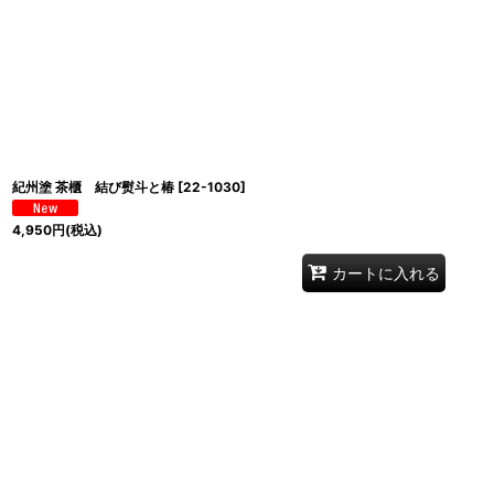
紀州塗 茶櫃 結び熨斗と椿
[
22-1030
]
4,950
円
(税込)
カートに入れる