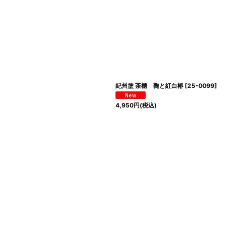
紀州塗 茶櫃 鞠と紅白椿
[
25-0099
]
4,950
円
(税込)