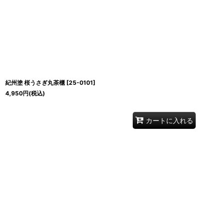
紀州塗 桜うさぎ丸茶櫃
[
25-0101
]
4,950
円
(税込)
カートに入れる