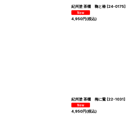
紀州塗 茶櫃 鞠と椿
[
24-0175
]
4,950
円
(税込)
紀州塗 茶櫃 梅に鶯
[
22-1031
]
4,950
円
(税込)