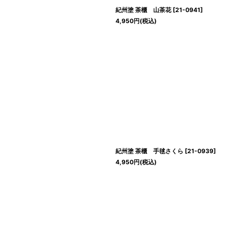
紀州塗 茶櫃 山茶花
[
21-0941
]
4,950
円
(税込)
紀州塗 茶櫃 手毬さくら
[
21-0939
]
4,950
円
(税込)