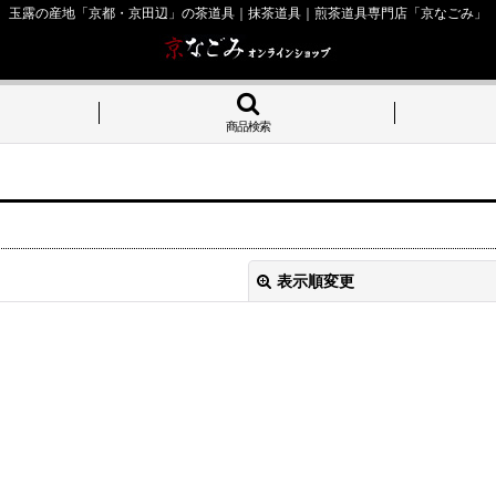
玉露の産地「京都・京田辺」の茶道具｜抹茶道具｜煎茶道具専門店「京なごみ」
商品検索
表示順変更
絞り込む