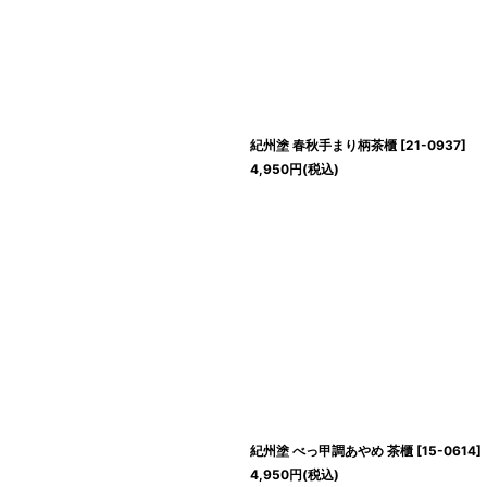
紀州塗 春秋手まり柄茶櫃
[
21-0937
]
4,950
円
(税込)
紀州塗 べっ甲調あやめ 茶櫃
[
15-0614
]
4,950
円
(税込)