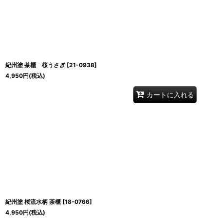
紀州塗 茶櫃 桜うさぎ
[
21-0938
]
4,950
円
(税込)
カートに入れる
紀州塗 桜流水柄 茶櫃
[
18-0766
]
4,950
円
(税込)