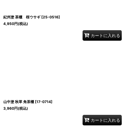
紀州塗 茶櫃 桜ウサギ
[
25-0516
]
4,950
円
(税込)
カートに入れる
山中塗 秋草 角茶櫃
[
17-0714
]
3,960
円
(税込)
カートに入れる