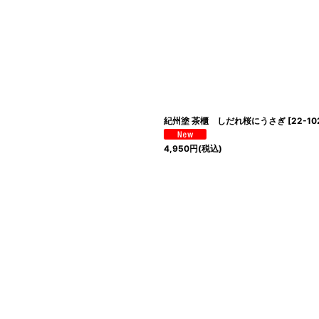
紀州塗 茶櫃 しだれ桜にうさぎ
[
22-10
4,950
円
(税込)