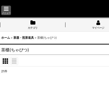
メニュー
カテゴリ
マイページ
ホーム
>
茶器・煎茶道具
>
茶櫃(ちゃびつ)
茶櫃(ちゃびつ)
21
件
表示数
:
並び順
: