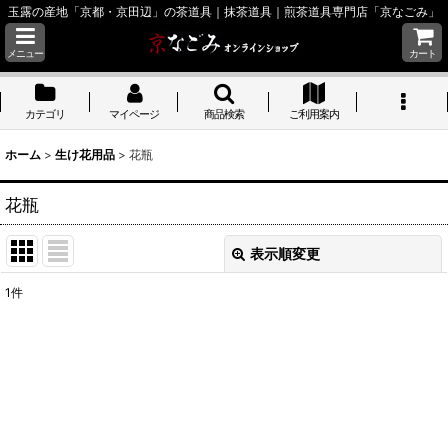
玉露の産地「京都・京田辺」の茶道具｜抹茶道具｜煎茶道具専門店「京なごみ」
メニュー
カート
カテゴリ
マイページ
商品検索
ご利用案内
ホーム
>
生け花用品
>
花瓶
花瓶
表示順変更
閉じる
1
件
表示数
:
並び順
:
絞り込む