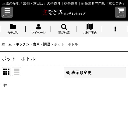
玉露の産地「京都・京田辺」の茶道具｜抹茶道具｜煎茶道具専門店「京なごみ」
メニュー
カート
カテゴリ
マイページ
商品検索
ご利用案内
ホーム
>
キッチン・食卓・調理
>
ポット ボトル
ポット ボトル
表示順変更
閉じる
0
件
表示数
:
並び順
:
絞り込む