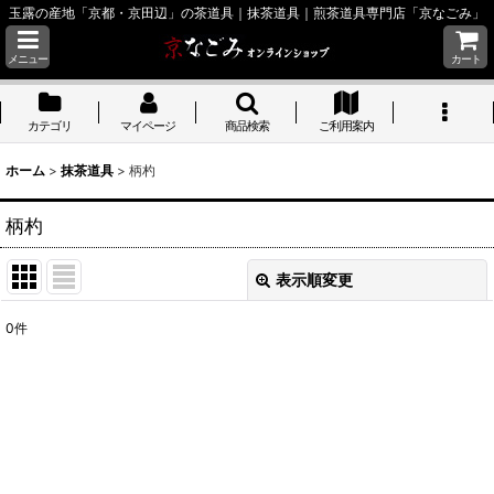
玉露の産地「京都・京田辺」の茶道具｜抹茶道具｜煎茶道具専門店「京なごみ」
メニュー
カート
カテゴリ
マイページ
商品検索
ご利用案内
ホーム
>
抹茶道具
>
柄杓
柄杓
表示順変更
閉じる
0
件
表示数
:
並び順
:
絞り込む